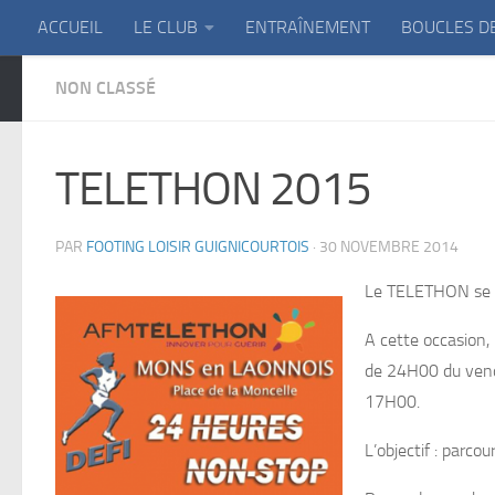
ACCUEIL
LE CLUB
ENTRAÎNEMENT
BOUCLES D
Skip to content
NON CLASSÉ
TELETHON 2015
PAR
FOOTING LOISIR GUIGNICOURTOIS
·
30 NOVEMBRE 2014
Le TELETHON se d
A cette occasion
de 24H00 du ven
17H00.
L’objectif : parc