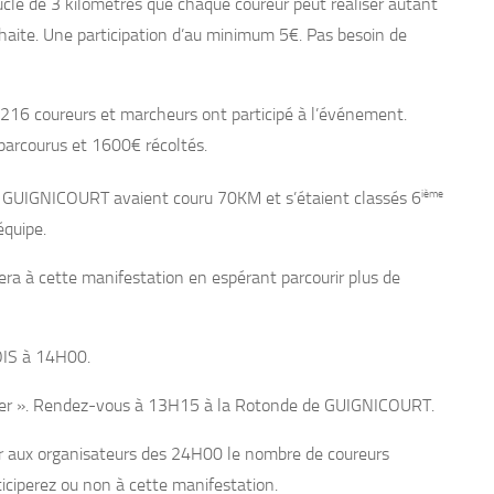
ucle de 3 kilomètres que chaque coureur peut réaliser autant
ouhaite. Une participation d’au minimum 5€. Pas besoin de
 216 coureurs et marcheurs ont participé à l’événement.
arcourus et 1600€ récoltés.
ième
e GUIGNICOURT avaient couru 70KM et s’étaient classés 6
équipe.
 à cette manifestation en espérant parcourir plus de
OIS à 14H00.
turer ». Rendez-vous à 13H15 à la Rotonde de GUIGNICOURT.
r aux organisateurs des 24H00 le nombre de coureurs
rticiperez ou non à cette manifestation.