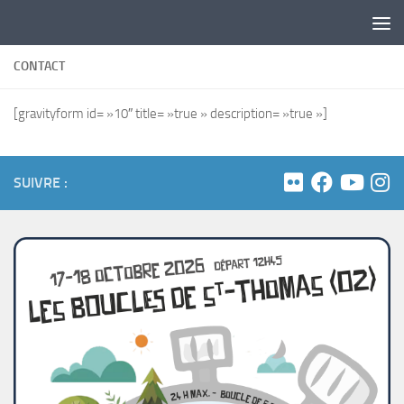
Skip to content
CONTACT
[gravityform id= »10″ title= »true » description= »true »]
SUIVRE :