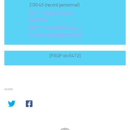
2:00:45 (record personnel)
ième
261
: SEGUIN Sylvie –
02:26:59
ième
262
: COURSIER Olivia –
02:26:59 (record personnel)
[FAGP id=5472]
SHARE