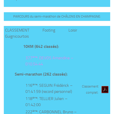
PARCOURS du semi-marathon de CHÂLONS EN CHAMPAGNE:
CLASSEMENT Footing Loisir
Guignicourtois
10KM (642 classés):
ième
377
: DEVOS Amandine –
010:54:44
Semi-marathon (262 classés):
ième
116
: SEGUIN Frédérick –
Classement
01:41:59 (record personnel)
complet:
ième
118
: TELLIER Julien –
01:42:00
ième
222
: CARBONNEL Bruno –