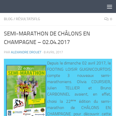
Skip to content
BLOG
/
RÉSULTATSFLG
0
SEMI-MARATHON DE CHÂLONS EN
CHAMPAGNE – 02.04.2017
PAR
ALEXANDRE DROUET
·
8 AVRIL 2017
Depuis le dimanche 02 avril 2017, le
FOOTING LOISIR GUIGNICOURTOIS
compte 3 nouveaux semi-
marathoniens. Olivia COURSIER,
Julien TELLIER et Bruno
CARBONNEL avaient, en effet,
ième
choisi la 22
édition du semi-
marathon de CHÂLONS EN
CHAMPAGNE pour découvrir cette