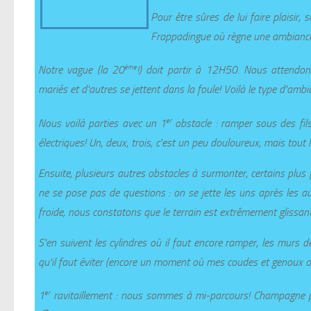
Pour être sûres de lui faire plaisi
Frappadingue où règne une ambiance t
ème
Notre vague (la 20
!) doit partir à 12H50. Nous attendon
mariés et d'autres se jettent dans la foule! Voilà le type d'ambia
er
Nous voilà parties avec un 1
obstacle : ramper sous des fils
électriques! Un, deux, trois, c'est un peu douloureux, mais tout
Ensuite, plusieurs autres obstacles à surmonter, certains plus 
ne se pose pas de questions : on se jette les uns après les a
froide, nous constatons que le terrain est extrêmement glissant
S'en suivent les cylindres où il faut encore ramper, les murs de
qu'il faut éviter (encore un moment où mes coudes et genoux on
er
1
ravitaillement : nous sommes à mi-parcours! Champagne pour