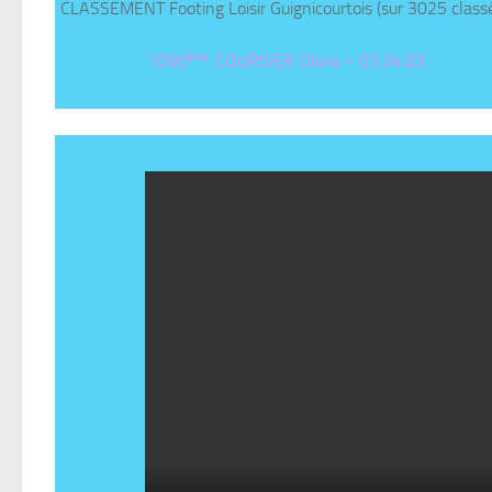
CLASSEMENT Footing Loisir Guignicourtois
(sur 3025 classé
ème
1090
: COURSIER Olivia – 03:34:03