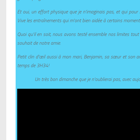
Et oui, un effort physique que je n'imaginais pas, et qui pour 
Vive les entraînements qui m'ont bien aidée à certains moment
Quoi qu'il en soit, nous avons testé ensemble nos limites tout en
souhait de notre amie.
Petit clin d'œil aussi à mon mari, Benjamin, sa sœur et son a
temps de 3H34!
Un très bon dimanche que je n'oublierai pas, avec auj