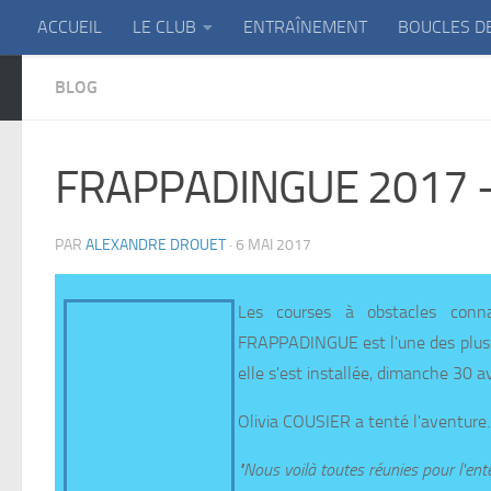
ACCUEIL
LE CLUB
ENTRAÎNEMENT
BOUCLES D
Skip to content
BLOG
FRAPPADINGUE 2017 –
PAR
ALEXANDRE DROUET
·
6 MAI 2017
Les courses à obstacles conna
FRAPPADINGUE est l'une des plus 
elle s'est installée, dimanche 30 
Olivia COUSIER a tenté l'aventure…
"Nous voilà toutes réunies pour l'ente