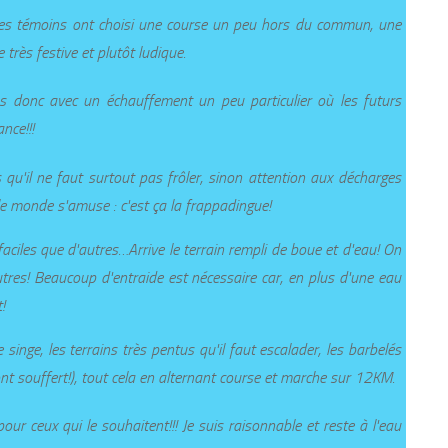
r, ses témoins ont choisi une course un peu hors du commun, une
rès festive et plutôt ludique.
s donc avec un échauffement un peu particulier où les futurs
nce!!!
 qu'il ne faut surtout pas frôler, sinon attention aux décharges
 le monde s'amuse : c'est ça la frappadingue!
faciles que d'autres…Arrive le terrain rempli de boue et d'eau! On
utres! Beaucoup d'entraide est nécessaire car, en plus d'une eau
!
 singe, les terrains très pentus qu'il faut escalader, les barbelés
t souffert!), tout cela en alternant course et marche sur 12KM.
 ceux qui le souhaitent!!! Je suis raisonnable et reste à l'eau