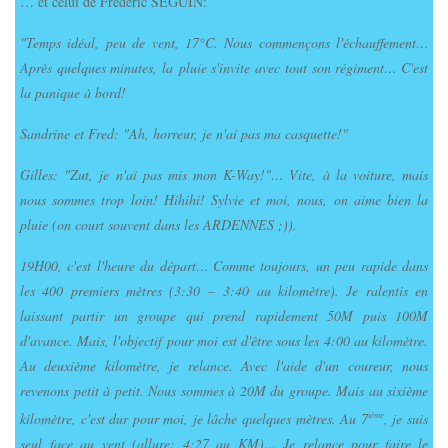
… et celui de Frédéric SEGUIN:
"Temps idéal, peu de vent, 17°C. Nous commençons l'échauffement…
Après quelques minutes, la pluie s'invite avec tout son régiment… C'est
la panique à bord!
Sandrine et Fred: "Ah, horreur, je n'ai pas ma casquette!"
Gilles: "Zut, je n'ai pas mis mon K-Way!"… Vite, à la voiture, mais
nous sommes trop loin! Hihihi! Sylvie et moi, nous, on aime bien la
pluie (on court souvent dans les ARDENNES ;)).
19H00, c'est l'heure du départ… Comme toujours, un peu rapide dans
les 400 premiers mètres (3:30 – 3:40 au kilomètre). Je ralentis en
laissant partir un groupe qui prend rapidement 50M puis 100M
d'avance. Mais, l'objectif pour moi est d'être sous les 4:00 au kilomètre.
Au deuxième kilomètre, je relance. Avec l'aide d'un coureur, nous
revenons petit à petit. Nous sommes à 20M du groupe. Mais au sixième
kilomètre, c'est dur pour moi, je lâche quelques mètres. Au 7
, je suis
ième
seul face au vent (allure: 4:27 au KM)… Je relance pour faire le