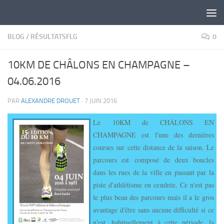
Skip to content
BLOG
/
RÉSULTATSFLG
0
10KM DE CHÂLONS EN CHAMPAGNE –
04.06.2016
PAR
ALEXANDRE DROUET
·
7 JUIN 2016
Le 10KM de CHÂLONS EN
CHAMPAGNE est l'une des dernières
courses sur cette distance de la saison. Le
parcours est composé de deux boucles
dans les rues de la ville en passant par la
piste d'athlétisme en cendrée. Ce n'est pas
le plus beau des parcours mais il a le gros
avantage d'être sans aucune difficulté si ce
n'est, habituellement à cette période, la