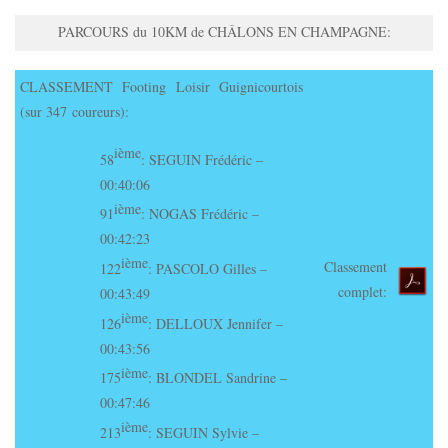
PARCOURS du 10KM de CHÂLONS EN CHAMPAGNE:
CLASSEMENT Footing Loisir Guignicourtois
(sur 347 coureurs):
ième
58
: SEGUIN Frédéric –
00:40:06
ième
91
: NOGAS Frédéric –
00:42:23
ième
Classement
122
: PASCOLO Gilles –
complet:
00:43:49
ième
126
: DELLOUX Jennifer –
00:43:56
ième
175
: BLONDEL Sandrine –
00:47:46
ième
213
: SEGUIN Sylvie –