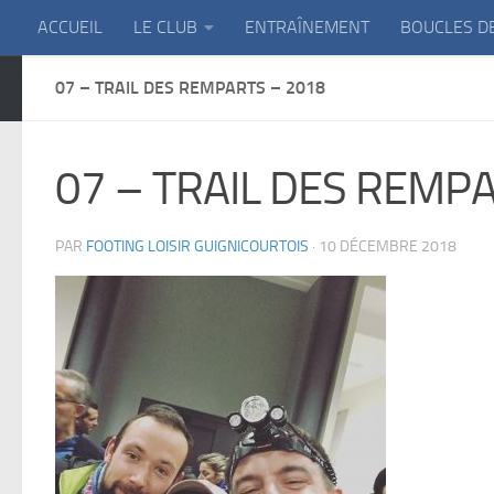
ACCUEIL
LE CLUB
ENTRAÎNEMENT
BOUCLES D
Skip to content
07 – TRAIL DES REMPARTS – 2018
07 – TRAIL DES REMP
PAR
FOOTING LOISIR GUIGNICOURTOIS
·
10 DÉCEMBRE 2018