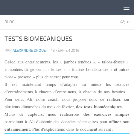
Skip to content
BLOG
0
TESTS BIOMECANIQUES
PAR
ALEXANDRE DROUET
·
13 FÉVRIER 2016
Grâce aux entraînements, les « jambes tendues », « talons-fesses »,
« montées de genou », « fentes », « foulées bondissantes » et autres
n’ont « presque » plus de secret pour vous.
Il est maintenant temps d’adapter au mieux les séances
d’entraînements à chacun d’entre nous, à chacun de nos besoins…
Pour cela, Ali, notre coach, nous propose donc de réaliser, sur
des tests biomécaniques
plusieurs dimanches du mois de février,
…
des exercices simples
Munis de capteurs, nous réaliserons
affiner son
permettant à Ali d’obtenir des données nécessaires pour
entraînement
. Plus d'explications dans le document suivant :