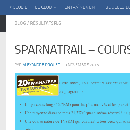
ACCUEIL
LE CLUB
ENTRAÎNEMENT
BOUCLES D
Skip to content
BLOG
/
RÉSULTATSFLG
SPARNATRAIL – COURS
PAR
ALEXANDRE DROUET
·
10 NOVEMBRE 2015
Cette année, 1560 coureurs avaient chois
au programme:
Un parcours long (56,7KM) pour les plus motivés et les plus a
Une moyenne distance mais 31,7KM quand même réservé à un 
Une course nature de 14,8KM qui convient à tous ceux qui souhaien
saison.