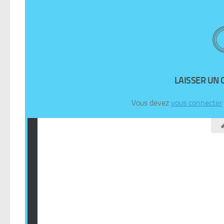
LAISSER UN
Vous devez
vous connecter
Fièrement propulsé par
- Designed with
Hueman Pro