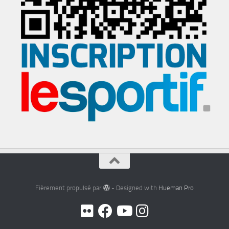
Fièrement propulsé par
- Designed with
Hueman Pro