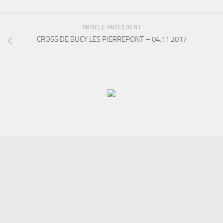
ARTICLE PRÉCÉDENT
CROSS DE BUCY LES PIERREPONT – 04.11.2017
Fièrement propulsé par
- Designed with
Hueman Pro