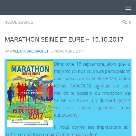
Skip to content
RÉSULTATSFLG
0
MARATHON SEINE ET EURE – 15.10.2017
PAR
ALEXANDRE DROUET
·
5 NOVEMBRE 2017
​Dimanche 15 septembre, alors que la
majorité de nos coureurs participaient
aux courses du RUN IN REIMS, Gillou
(Gilles PASCOLO) agrafait sur son
maillot le dossard du marathon de
SEINE ET EURE, un dossard gagné
sur une course, quelques mois
auparavant .
Il nous donne ses impressions sur
cette compétition préparée à la mode "Gillou":