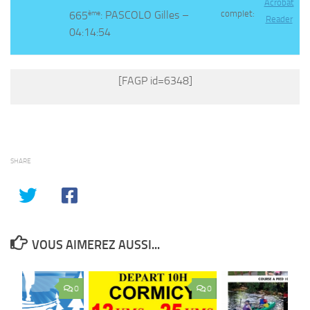
ème
complet:
665
: PASCOLO Gilles –
04:14:54
[FAGP id=6348]
SHARE
VOUS AIMEREZ AUSSI...
0
0