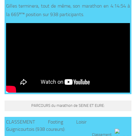
Gilles terminera, tout de même, son marathon en 4:14:54 à
ème
la 665
position sur 938 participants.
PARCOURS du marathon de SEINE ET EURE:
CLASSEMENT Footing Loisir
Guignicourtois
(938 coureurs):
Classement