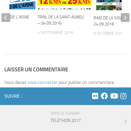
BORD DE L’AISNE
TRAIL DE LA SAINT-AUBEU
RAID DE LA SOUCHE 
017
– 04.09.2016
24.09.2016
17
4 SEPTEMBRE 2016
9 OCTOBRE 2016
LAISSER UN COMMENTAIRE
Vous devez
vous connecter
pour publier un commentaire.
SUIVRE :
ARTICLE SUIVANT
TELETHON 2017