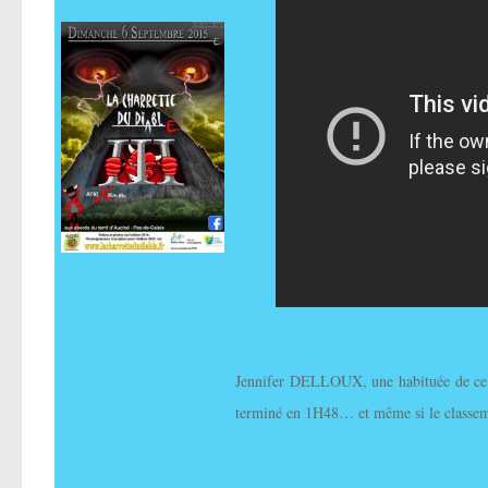
Jennifer DELLOUX, une habituée de ce 
terminé en 1H48… et même si le classeme