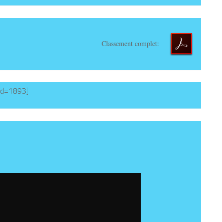
Classement complet:
id=1893]