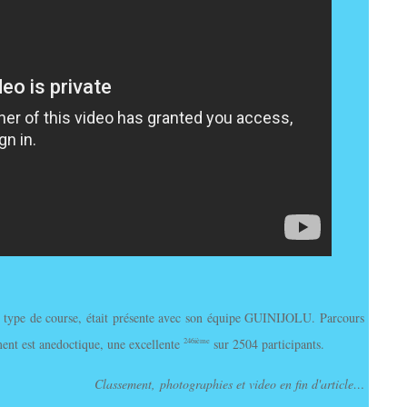
type de course, était présente avec son équipe GUINIJOLU. Parcours
nt est anedoctique, une excellente
sur 2504 participants.
246ième
Classement, photographies et video en fin d'article…