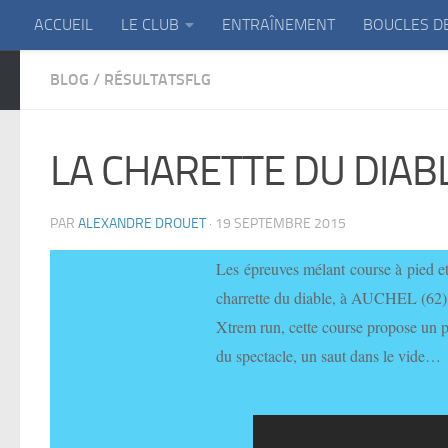
ACCUEIL
LE CLUB
ENTRAÎNEMENT
BOUCLES D
Skip to content
BLOG
/
RÉSULTATSFLG
LA CHARETTE DU DIAB
PAR
ALEXANDRE DROUET
·
19 SEPTEMBRE 2015
Les épreuves mélant course à pied et
charrette du diable, à AUCHEL (62) 
Xtrem run, cette course propose un p
du spectacle, un saut dans le vide…