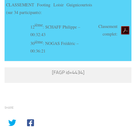
CLASSEMENT Footing Loisir Guignicourtois
(sur 34 participants):
ième
Classement
12
: SCHAFF Philippe –
complet:
00:32:43
ième
30
: NOGAS Frédéric –
00:36:21
[FAGP id=4434]
SHARE