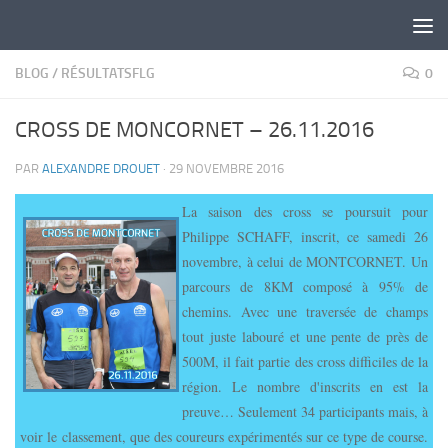
Skip to content
BLOG
/
RÉSULTATSFLG
0
CROSS DE MONCORNET – 26.11.2016
PAR
ALEXANDRE DROUET
·
29 NOVEMBRE 2016
La saison des cross se poursuit pour
Philippe SCHAFF, inscrit, ce samedi 26
novembre, à celui de MONTCORNET. Un
parcours de 8KM composé à 95% de
chemins. Avec une traversée de champs
tout juste labouré et une pente de près de
500M, il fait partie des cross difficiles de la
région. Le nombre d'inscrits en est la
preuve… Seulement 34 participants mais, à
voir le classement, que des coureurs expérimentés sur ce type de course.