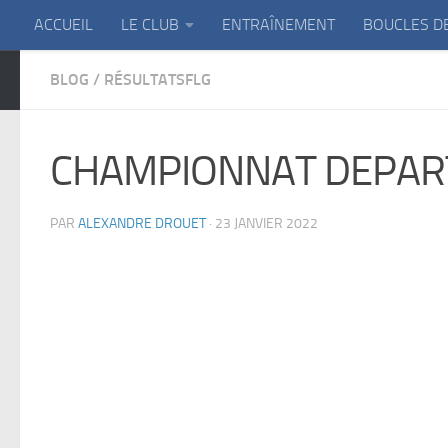
ACCUEIL
LE CLUB
ENTRAÎNEMENT
BOUCLES D
Skip to content
BLOG
/
RÉSULTATSFLG
CHAMPIONNAT DEPAR
PAR
ALEXANDRE DROUET
·
23 JANVIER 2022
Château-Thierry