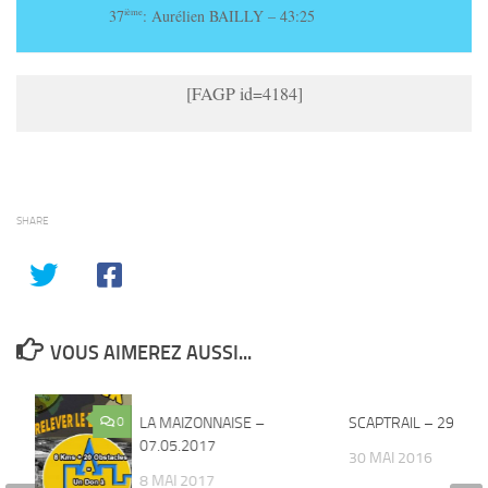
37
: Aurélien BAILLY – 43:25
ième
[FAGP id=4184]
SHARE
VOUS AIMEREZ AUSSI...
0
LA MAIZONNAISE –
0
SCAPTRAIL – 29.05.
07.05.2017
30 MAI 2016
8 MAI 2017