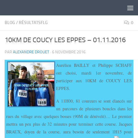
Skip to content
BLOG
/
RÉSULTATSFLG
0
10KM DE COUCY LES EPPES – 01.11.2016
PAR
ALEXANDRE DROUET
·
6 NOVEMBRE 2016
Aurélien BAILLY et Philippe SCHAFF
ont choisi, mardi 1er novembre, de
participer aux 10KM de COUCY LES
EPPES.
A 11H00, 81 coureurs se sont élancés sur
un parcours de plusieurs boucles dans les
rues du village avec quelques bosses (90M de dénivelé)… Le premier
mettra un peu plus de 32 minutes pour terminer cette course. Jacques
BRAUX, doyen de la course, aura besoin de seulement 1H15 pour