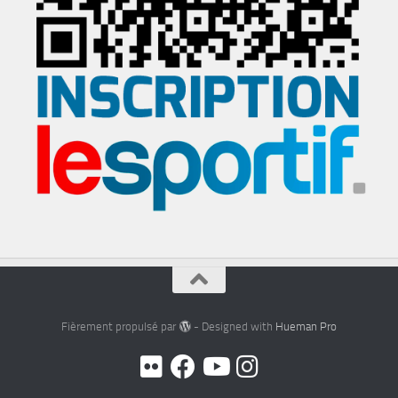
Fièrement propulsé par
- Designed with
Hueman Pro