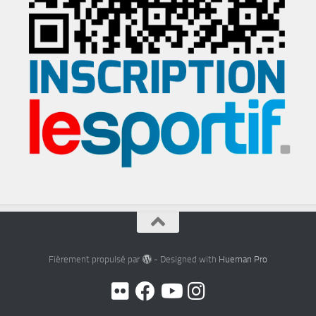
Fièrement propulsé par
- Designed with
Hueman Pro