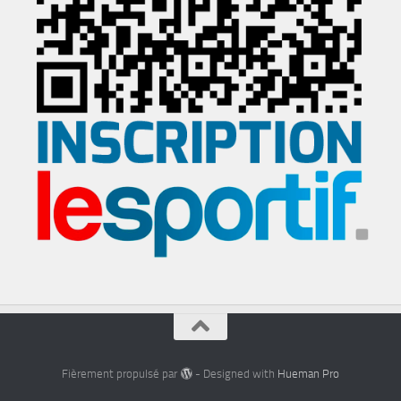
Fièrement propulsé par
- Designed with
Hueman Pro